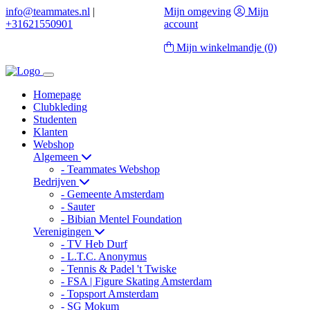
info@teammates.nl
|
Mijn omgeving
Mijn
+31621550901
account
Mijn winkelmandje
(0)
Homepage
Clubkleding
Studenten
Klanten
Webshop
Algemeen
- Teammates Webshop
Bedrijven
- Gemeente Amsterdam
- Sauter
- Bibian Mentel Foundation
Verenigingen
- TV Heb Durf
- L.T.C. Anonymus
- Tennis & Padel 't Twiske
- FSA | Figure Skating Amsterdam
- Topsport Amsterdam
- SG Mokum