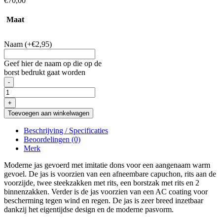
€
70,00
Maat
Naam
(+€2,95)
Geef hier de naam op die op de
borst bedrukt gaat worden
-
FSA
Hudson
+
team
Toevoegen aan winkelwagen
Jacket
dames
Beschrijving / Specificaties
aantal
Beoordelingen (0)
Merk
Moderne jas gevoerd met imitatie dons voor een aangenaam warm
gevoel. De jas is voorzien van een afneembare capuchon, rits aan de
voorzijde, twee steekzakken met rits, een borstzak met rits en 2
binnenzakken. Verder is de jas voorzien van een AC coating voor
bescherming tegen wind en regen. De jas is zeer breed inzetbaar
dankzij het eigentijdse design en de moderne pasvorm.