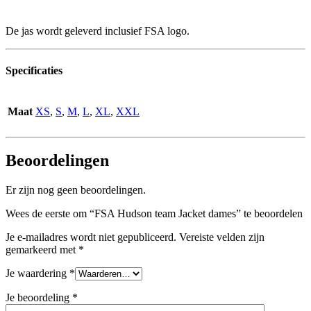
De jas wordt geleverd inclusief FSA logo.
Specificaties
Maat
XS
,
S
,
M
,
L
,
XL
,
XXL
Beoordelingen
Er zijn nog geen beoordelingen.
Wees de eerste om “FSA Hudson team Jacket dames” te beoordelen
Je e-mailadres wordt niet gepubliceerd.
Vereiste velden zijn
gemarkeerd met
*
Je waardering
*
Je beoordeling
*